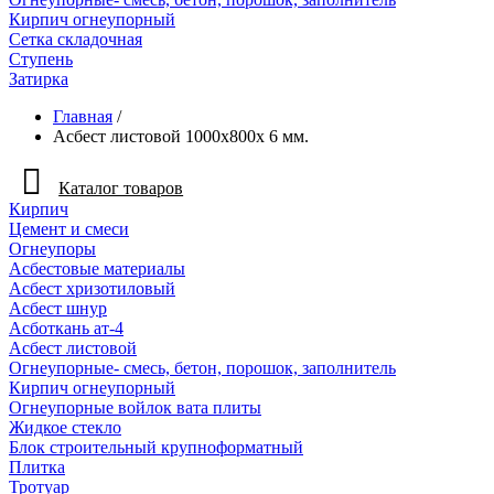
Кирпич огнеупорный
Сетка складочная
Ступень
Затирка
Главная
/
Асбест листовой 1000х800х 6 мм.
Каталог товаров
Кирпич
Цемент и смеси
Огнеупоры
Асбестовые материалы
Асбест хризотиловый
Асбест шнур
Асботкань ат-4
Асбест листовой
Огнеупорные- смесь, бетон, порошок, заполнитель
Кирпич огнеупорный
Огнеупорные войлок вата плиты
Жидкое стекло
Блок строительный крупноформатный
Плитка
Тротуар