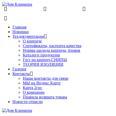
8 (831) 463-83-63
8 (831) 463-81-63
finko-
nn@mail.ru
Главная
Новинки
Техдокументация
О кирпиче
Сертификаты, паспорта качества
Нормы расхода кирпича, блоков
Каталоги продукции
Гост на кирпич-СНИПЫ
ТЕОРИЯ ИЗОЛЯЦИИ
Галерея
Контакты
Наши контакты для связи
МЫ на Яндекс Карте
Карта 2гис
О компании
Правила возврата товара
Новости отрасли