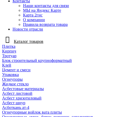
Контакты
Наши контакты для связи
МЫ на Яндекс Карте
Карта 2гис
О компании
Правила возврата товара
Новости отрасли
Каталог товаров
Плитка
Кирпич
Тротуар
Блок строительный крупноформатный
Клей
Цемент и смеси
Упаковка
Огнеупоры
Жидкое стекло
Асбестовые материалы
Асбест листовой
Асбест хризотиловый
Асбест шнур
Асботкань ат-4
Огнеупорные войлок вата плиты
Огнеупорные- смесь, бетон, порошок, заполнитель