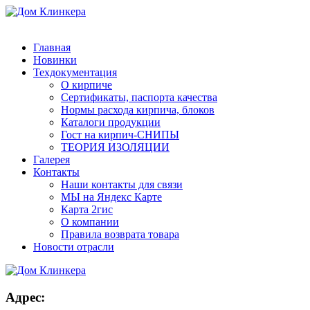
8 (831) 463-83-63
8 (831) 463-81-63
finko-nn@mail.ru
Главная
Новинки
Техдокументация
О кирпиче
Сертификаты, паспорта качества
Нормы расхода кирпича, блоков
Каталоги продукции
Гост на кирпич-СНИПЫ
ТЕОРИЯ ИЗОЛЯЦИИ
Галерея
Контакты
Наши контакты для связи
МЫ на Яндекс Карте
Карта 2гис
О компании
Правила возврата товара
Новости отрасли
Адрес: