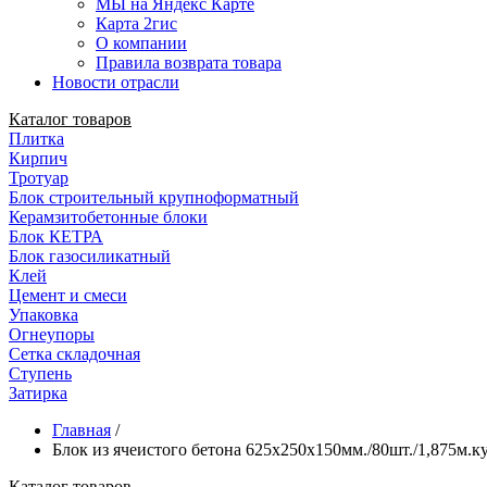
МЫ на Яндекс Карте
Карта 2гис
О компании
Правила возврата товара
Новости отрасли
Каталог товаров
Плитка
Кирпич
Тротуар
Блок строительный крупноформатный
Керамзитобетонные блоки
Блок КЕТРА
Блок газосиликатный
Клей
Цемент и смеси
Упаковка
Огнеупоры
Сетка складочная
Ступень
Затирка
Главная
/
Блок из ячеистого бетона 625х250х150мм./80шт./1,875м.
Каталог товаров