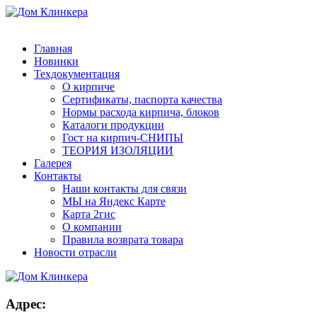
8 (831) 463-83-63
8 (831) 463-81-63
finko-nn@mail.ru
Главная
Новинки
Техдокументация
О кирпиче
Сертификаты, паспорта качества
Нормы расхода кирпича, блоков
Каталоги продукции
Гост на кирпич-СНИПЫ
ТЕОРИЯ ИЗОЛЯЦИИ
Галерея
Контакты
Наши контакты для связи
МЫ на Яндекс Карте
Карта 2гис
О компании
Правила возврата товара
Новости отрасли
Адрес: