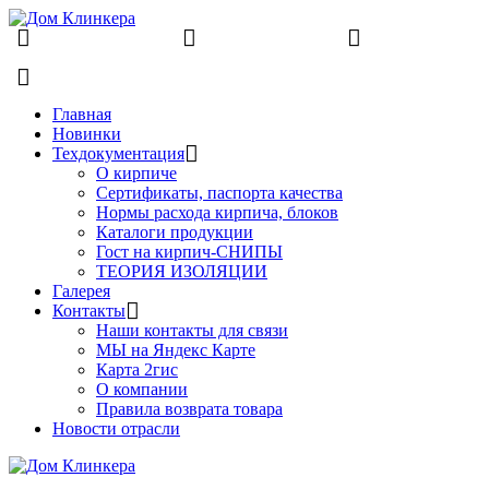
8 (831) 463-83-63
8 (831) 463-81-63
finko-
nn@mail.ru
Главная
Новинки
Техдокументация
О кирпиче
Сертификаты, паспорта качества
Нормы расхода кирпича, блоков
Каталоги продукции
Гост на кирпич-СНИПЫ
ТЕОРИЯ ИЗОЛЯЦИИ
Галерея
Контакты
Наши контакты для связи
МЫ на Яндекс Карте
Карта 2гис
О компании
Правила возврата товара
Новости отрасли