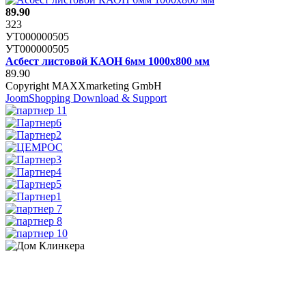
89.90
323
УТ000000505
УТ000000505
Асбест листовой КАОН 6мм 1000х800 мм
89.90
Copyright MAXXmarketing GmbH
JoomShopping Download & Support
8 (831) 463-83-63
8 (831) 463-81-63