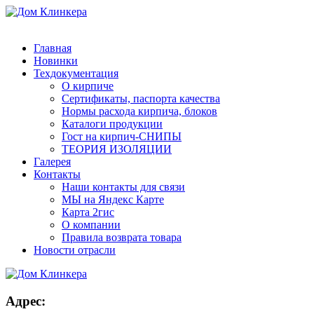
8 (831) 463-83-63
8 (831) 463-81-63
finko-nn@mail.ru
Главная
Новинки
Техдокументация
О кирпиче
Сертификаты, паспорта качества
Нормы расхода кирпича, блоков
Каталоги продукции
Гост на кирпич-СНИПЫ
ТЕОРИЯ ИЗОЛЯЦИИ
Галерея
Контакты
Наши контакты для связи
МЫ на Яндекс Карте
Карта 2гис
О компании
Правила возврата товара
Новости отрасли
Адрес: