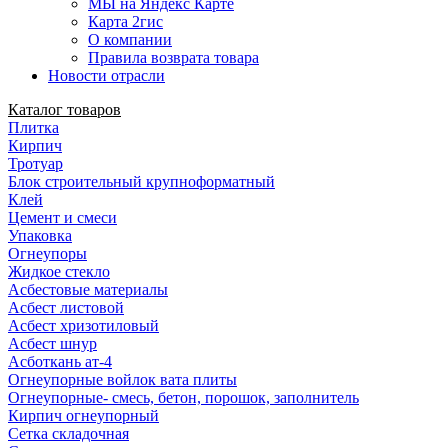
МЫ на Яндекс Карте
Карта 2гис
О компании
Правила возврата товара
Новости отрасли
Каталог товаров
Плитка
Кирпич
Тротуар
Блок строительный крупноформатный
Клей
Цемент и смеси
Упаковка
Огнеупоры
Жидкое стекло
Асбестовые материалы
Асбест листовой
Асбест хризотиловый
Асбест шнур
Асботкань ат-4
Огнеупорные войлок вата плиты
Огнеупорные- смесь, бетон, порошок, заполнитель
Кирпич огнеупорный
Сетка складочная