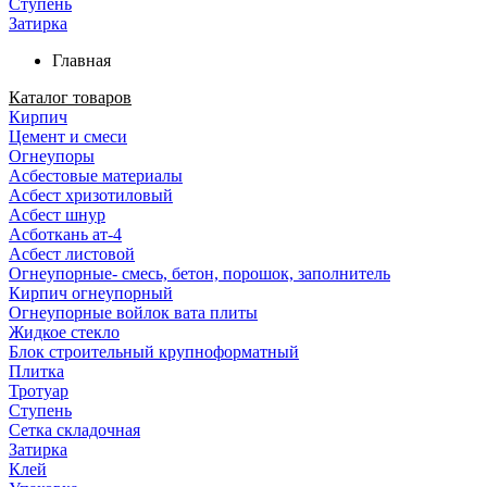
Ступень
Затирка
Главная
Каталог товаров
Кирпич
Цемент и смеси
Огнеупоры
Асбестовые материалы
Асбест хризотиловый
Асбест шнур
Асботкань ат-4
Асбест листовой
Огнеупорные- смесь, бетон, порошок, заполнитель
Кирпич огнеупорный
Огнеупорные войлок вата плиты
Жидкое стекло
Блок строительный крупноформатный
Плитка
Тротуар
Ступень
Сетка складочная
Затирка
Клей