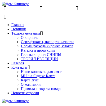
8 (831) 463-83-63
8 (831) 463-81-63
finko-
nn@mail.ru
Главная
Новинки
Техдокументация
О кирпиче
Сертификаты, паспорта качества
Нормы расхода кирпича, блоков
Каталоги продукции
Гост на кирпич-СНИПЫ
ТЕОРИЯ ИЗОЛЯЦИИ
Галерея
Контакты
Наши контакты для связи
МЫ на Яндекс Карте
Карта 2гис
О компании
Правила возврата товара
Новости отрасли