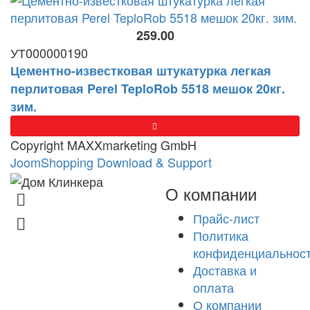
259.00
УТ000000190
Цементно-известковая штукатурка легкая
перлитовая Perel TeploRob 5518 мешок 20кг.
зим.
Copyright MAXXmarketing GmbH
JoomShopping Download & Support
О компании
8 (831) 463-83-63
Прайс-лист
8 (831) 463-81-63
Политика
конфиденциальнос
Доставка и
оплата
О компании