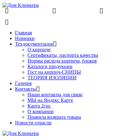
8 (831) 463-83-63
8 (831) 463-81-63
finko-
nn@mail.ru
Главная
Новинки
Техдокументация
О кирпиче
Сертификаты, паспорта качества
Нормы расхода кирпича, блоков
Каталоги продукции
Гост на кирпич-СНИПЫ
ТЕОРИЯ ИЗОЛЯЦИИ
Галерея
Контакты
Наши контакты для связи
МЫ на Яндекс Карте
Карта 2гис
О компании
Правила возврата товара
Новости отрасли