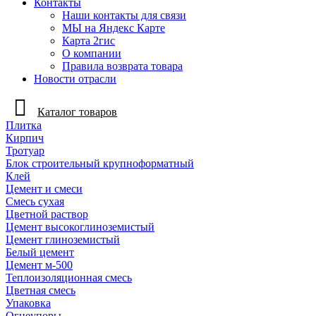
Контакты
Наши контакты для связи
МЫ на Яндекс Карте
Карта 2гис
О компании
Правила возврата товара
Новости отрасли
Каталог товаров
Плитка
Кирпич
Тротуар
Блок строительный крупноформатный
Клей
Цемент и смеси
Смесь сухая
Цветной раствор
Цемент высокоглиноземистый
Цемент глиноземистый
Белый цемент
Цемент м-500
Теплоизоляционная смесь
Цветная смесь
Упаковка
Огнеупоры