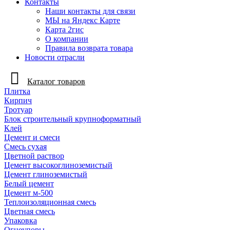
Контакты
Наши контакты для связи
МЫ на Яндекс Карте
Карта 2гис
О компании
Правила возврата товара
Новости отрасли
Каталог товаров
Плитка
Кирпич
Тротуар
Блок строительный крупноформатный
Клей
Цемент и смеси
Смесь сухая
Цветной раствор
Цемент высокоглиноземистый
Цемент глиноземистый
Белый цемент
Цемент м-500
Теплоизоляционная смесь
Цветная смесь
Упаковка
Огнеупоры