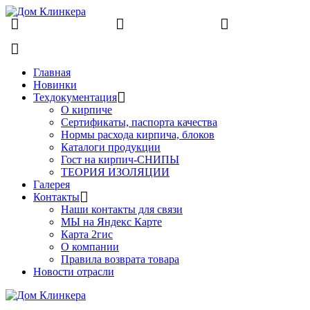
8 (831) 463-83-63
8 (831) 463-81-63
finko-
nn@mail.ru
Главная
Новинки
Техдокументация
О кирпиче
Сертификаты, паспорта качества
Нормы расхода кирпича, блоков
Каталоги продукции
Гост на кирпич-СНИПЫ
ТЕОРИЯ ИЗОЛЯЦИИ
Галерея
Контакты
Наши контакты для связи
МЫ на Яндекс Карте
Карта 2гис
О компании
Правила возврата товара
Новости отрасли