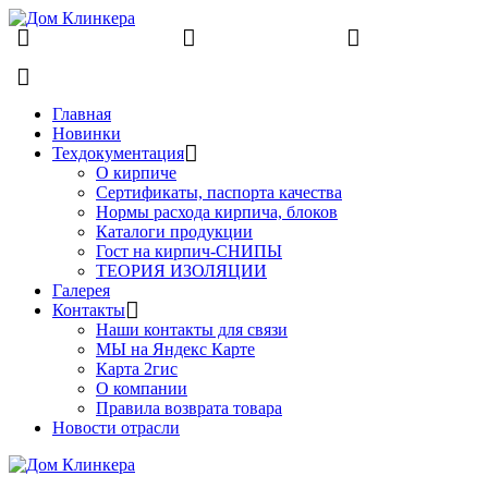
8 (831) 463-83-63
8 (831) 463-81-63
finko-
nn@mail.ru
Главная
Новинки
Техдокументация
О кирпиче
Сертификаты, паспорта качества
Нормы расхода кирпича, блоков
Каталоги продукции
Гост на кирпич-СНИПЫ
ТЕОРИЯ ИЗОЛЯЦИИ
Галерея
Контакты
Наши контакты для связи
МЫ на Яндекс Карте
Карта 2гис
О компании
Правила возврата товара
Новости отрасли