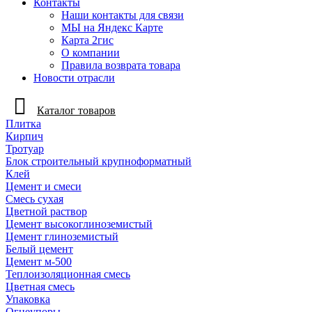
Контакты
Наши контакты для связи
МЫ на Яндекс Карте
Карта 2гис
О компании
Правила возврата товара
Новости отрасли
Каталог товаров
Плитка
Кирпич
Тротуар
Блок строительный крупноформатный
Клей
Цемент и смеси
Смесь сухая
Цветной раствор
Цемент высокоглиноземистый
Цемент глиноземистый
Белый цемент
Цемент м-500
Теплоизоляционная смесь
Цветная смесь
Упаковка
Огнеупоры