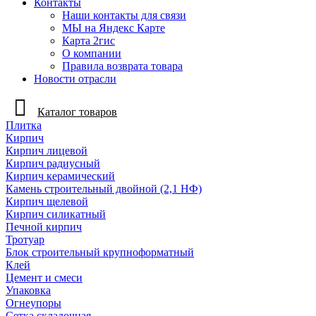
Контакты
Наши контакты для связи
МЫ на Яндекс Карте
Карта 2гис
О компании
Правила возврата товара
Новости отрасли
Каталог товаров
Плитка
Кирпич
Кирпич лицевой
Кирпич радиусный
Кирпич керамический
Камень строительный двойной (2,1 НФ)
Кирпич щелевой
Кирпич силикатный
Печной кирпич
Тротуар
Блок строительный крупноформатный
Клей
Цемент и смеси
Упаковка
Огнеупоры
Сетка складочная