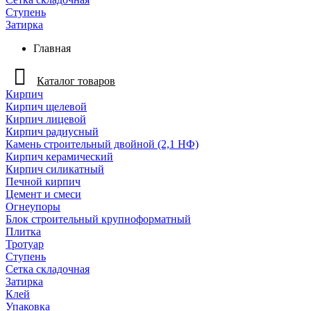
Ступень
Затирка
Главная
Каталог товаров
Кирпич
Кирпич щелевой
Кирпич лицевой
Кирпич радиусный
Камень строительный двойной (2,1 НФ)
Кирпич керамический
Кирпич силикатный
Печной кирпич
Цемент и смеси
Огнеупоры
Блок строительный крупноформатный
Плитка
Тротуар
Ступень
Сетка складочная
Затирка
Клей
Упаковка