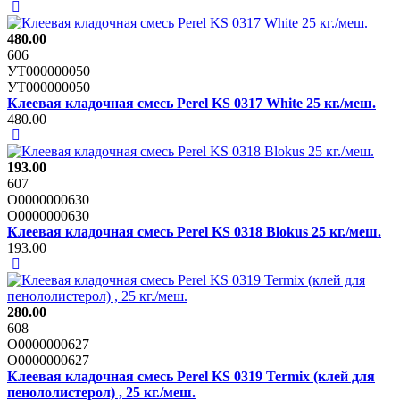
480.00
606
УТ000000050
УТ000000050
Клеевая кладочная смесь Perel KS 0317 White 25 кг./меш.
480.00
193.00
607
О0000000630
О0000000630
Клеевая кладочная смесь Perel KS 0318 Blokus 25 кг./меш.
193.00
280.00
608
О0000000627
О0000000627
Клеевая кладочная смесь Perel KS 0319 Termix (клей для
пенололистерол) , 25 кг./меш.