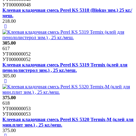
УТ000000048
Клеевая кладочная смесь Perel KS 5318 (Blokus зим.) 25 кг./
меш.
218.00
305.00
617
УТ000000052
УТ000000052
Клеевая кладочная смесь Perel KS 5319 Termix (клей для
пенололистерол зим.) , 25 кг./меш.
305.00
375.00
618
УТ000000053
УТ000000053
Клеевая кладочная смесь Perel KS 5320 Termix-М (клей для
мин.плит зим.) , 25 кг./меш.
375.00