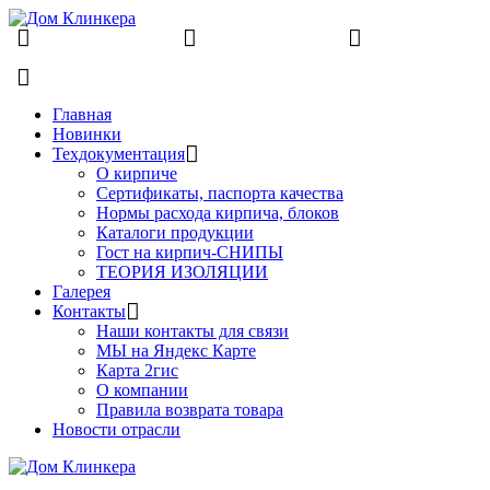
8 (831) 463-83-63
8 (831) 463-81-63
finko-
nn@mail.ru
Главная
Новинки
Техдокументация
О кирпиче
Сертификаты, паспорта качества
Нормы расхода кирпича, блоков
Каталоги продукции
Гост на кирпич-СНИПЫ
ТЕОРИЯ ИЗОЛЯЦИИ
Галерея
Контакты
Наши контакты для связи
МЫ на Яндекс Карте
Карта 2гис
О компании
Правила возврата товара
Новости отрасли